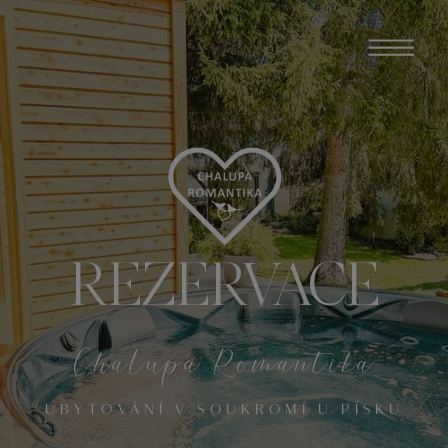
REZERVACE
Chalupa Romantika
UBYTOVÁNÍ V SOUKROMÍ U PÍSKU